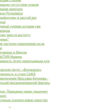
ысшей степени
вердил отсутствие планов
жение капитала
кон Ротенберга
окфеллеру в шестой раз
рдце
диный учебник истории уже
ападом
ает ввести институт
енных"
в частично парализован из-за
ни
еговорах в Минске
ЫТИЯ-Украина
ижимость будет неподъемным для
зовском пруду: «Водоканал»
твенность в стоки СвЖД
риключения Ярослава Антонова -
ельной механизированной бригады
дзе: Порошенко нанес пощечину
роду
ученые создали новое средство