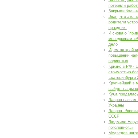
потеряли работ
Закрыли больн
Зная, что это 
родители устро
праздник!
И снова о "прив
менеджерам «Ро
дело
Идем на крайни
повышении нал
варианты»
Кризис в РФ - 
стоимостью бол
Екатеринбурге 
Крупнейший в 
выйдет на рыно
Куба продалас
Лавров назвал
Украины
Лавров: Россия
СССР
Людмила Нарус
поголовно!..»
Медведев нагр