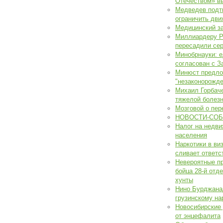
Отечеством» в
Медведев подт
ограничить дви
Медицинский за
Миллиардеру Р
пересадили се
Минобрнауки: е
согласован с З
Минюст предлог
"незаконорожд
Михаил Горбаче
тяжелой болез
Мозговой о пер
НОВОСТИ-СОБ
Налог на недв
населения
Наркотики в ви
сливает ответс
Невероятные п
бойца 28-й отд
хунты
Нино Бурджана
грузинскому на
Новосибирские 
от энцефалита