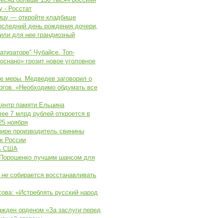
у - Росстат
ицу — откройте кладбище
последний день рождения дочери,
или для нее грандиозный
атизаторе" Чубайсе. Топ-
снано» грозит новое уголовное
е меры. Медведев заговорил о
огов. «Необходимо обдумать все
Центр памяти Ельцина
ее 7 млрд рублей откроется в
25 ноября
мире производитель свинины
к России
ь США
 Порошенко лучшим шансом для
 не собирается восстанавливать
ова: «Истреблять русский народ
ажден орденом «За заслуги перед