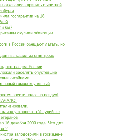
ы отказались принять в частной
инбурга
чила госгарантии на 18
блей
ли бы?
ританцы скупили облигации
оги в России обещают латать, но
дент вытащил из огня троих
уждают раздел России
дложили заселять опустевшие
евни китайцами
я новый гомосексуальный
аются ввести налог на воздух!
НАЧАЛО!
итализировали.
талина установят в Уссурийске
ветеранов
ер 16 декабря 2009 года. Что для
 он?
нистра заподозрили в госизмене
есяц больше 150 тысяч россиян