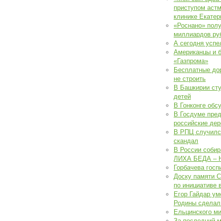
приступом астм
клинике Екатер
«Роснано» полу
миллиардов ру
А сегодня успе
Американцы и б
«Газпрома»
Бесплатные дор
не строить
В Башкирии сту
детей
В Гонконге обс
В Госдуме пре
российские дер
В РПЦ случилс
скандал
В России собир
ЛИХА БЕДА – 
Горбачева госп
Доску памяти С
по инициативе 
Егор Гайдар ум
Родины сделал
Ельцинского ми
За последний м