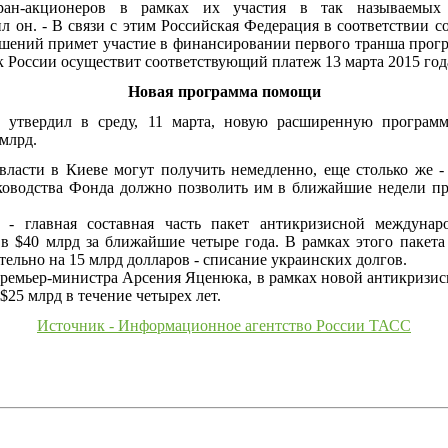
ран-акционеров в рамках их участия в так называемы
ил он. - В связи с этим Российская Федерация в соответствии с
лашений примет участие в финансировании первого транша пр
нк России осуществит соответствующий платеж 13 марта 2015 год
Новая программа помощи
утвердил в среду, 11 марта, новую расширенную програм
 млрд.
власти в Киеве могут получить немедленно, еще столько же - 
ководства Фонда должно позволить им в ближайшие недели пр
- главная составная часть пакет антикризисной междунар
в $40 млрд за ближайшие четыре года. В рамках этого пакета 
тельно на 15 млрд долларов - списание украинских долгов.
премьер-министра Арсения Яценюка, в рамках новой антикриз
$25 млрд в течение четырех лет.
Источник - Информационное агентство России ТАСС