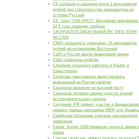
СК сообщил о хищении почти 2 миллиардов
рублей при строительстве океанариума на
острове Русский
СК: член "УНА-УНСО" Малофеев приговорен
24,5 года лишения свободы
СКОНЧАЛСЯ ДЖОН МАККЕЙН. DIED JOHN
MCCAIN
СМИ сообщили о «пропаже» 16 миллиардов
рублей на космодроме Восточный
США и Россия ввели безвизовый режим
США озабочены рублем.
Сбербанк отказался работать в Крыму и
Севастополе
Сенаторы предложили амнистировать
вывезенный из России капитал
Сердюков назначен на высокий пост!
Сердюков подарил церкви одно из зданий
исследовательского центра.
Силуанов: РФ примет участие в финансиров
первого транша программы МВФ для Украин
Сирийская оппозиция сделала сенсационное
заявление
Сирия: Более 1000 боевиков сдались армии 
Дараа
Совсем скоро нас обяжут платить за взздух?