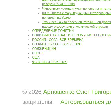
резервы из ФРС США
Чиновникам «отодвинули» пенсию на пять л
ШОК.Плакат с марширующими гитлеровцами
появился на Урале
Это и всё на что способен Рогозин - он доло
народу о коррупции в космической отрасли
ОПРЕДЕЛЕНИЕ ПОНЯТИЙ
ПОЛИТИЧЕСКАЯ ПАРТИЯ КОММУНИСТЫ РОССИ
РОССИЯ - СССР: ВСЕ ВРЕМЕНА
СОЗДАТЕЛЬ СССР В.И. ЛЕНИН
СОЛЖЕНИЦИН
СПОРТ
США
ФОТО-ИЗОБРАЖЕНИЯ
© 2026
Артюшенко Олег Григор
защищены.
Авторизоваться д