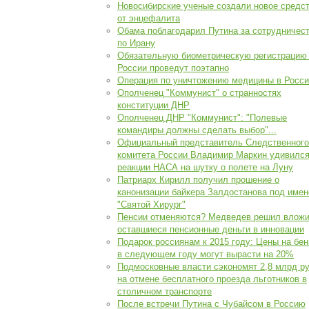
Новосибирские ученые создали новое средс
от энцефалита
Обама поблагодарил Путина за сотрудничес
по Ирану
Обязательную биометрическую регистрацию
России проведут поэтапно
Операция по уничтожению медицины в Росси
Ополченец "Коммунист" о странностях
конституции ДНР
Ополченец ДНР "Коммунист": "Полевые
командиры должны сделать выбор"...
Официальный представитель Следственного
комитета России Владимир Маркин удивилс
реакции НАСА на шутку о полете на Луну
Патриарх Кирилл получил прошение о
канонизации байкера Залдостанова под име
"Святой Хирург"
Пенсии отменяются? Медведев решил вложи
оставшиеся пенсионные деньги в инновации
Подарок россиянам к 2015 году: Цены на бен
в следующем году могут вырасти на 20%
Подмосковные власти сэкономят 2,8 млрд ру
на отмене бесплатного проезда льготников в
столичном транспорте
После встречи Путина с Чубайсом в Россию