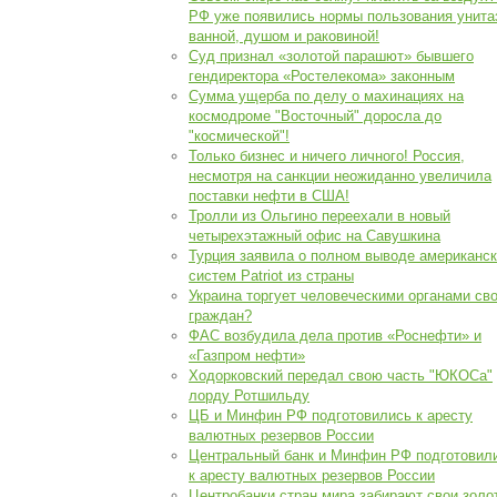
РФ уже появились нормы пользования унита
ванной, душом и раковиной!
Суд признал «золотой парашют» бывшего
гендиректора «Ростелекома» законным
Сумма ущерба по делу о махинациях на
космодроме "Восточный" доросла до
"космической"!
Только бизнес и ничего личного! Россия,
несмотря на санкции неожиданно увеличила
поставки нефти в США!
Тролли из Ольгино переехали в новый
четырехэтажный офис на Савушкина
Турция заявила о полном выводе американс
систем Patriot из страны
Украина торгует человеческими органами св
граждан?
ФАС возбудила дела против «Роснефти» и
«Газпром нефти»
Ходорковский передал свою часть "ЮКОСа"
лорду Ротшильду
ЦБ и Минфин РФ подготовились к аресту
валютных резервов России
Центральный банк и Минфин РФ подготовил
к аресту валютных резервов России
Центробанки стран мира забирают свои золо