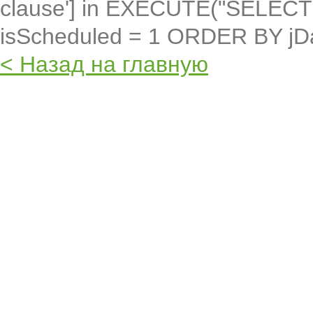
clause'] in EXECUTE("SELEC
isScheduled = 1 ORDER BY jD
< Назад на главную