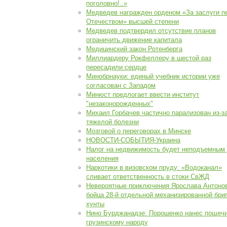
поголовно!..»
Медведев награжден орденом «За заслуги п
Отечеством» высшей степени
Медведев подтвердил отсутствие планов
ограничить движение капитала
Медицинский закон Ротенберга
Миллиардеру Рокфеллеру в шестой раз
пересадили сердце
Минобрнауки: единый учебник истории уже
согласован с Западом
Минюст предлогает ввести институт
"незаконорожденных"
Михаил Горбачев частично парализован из-з
тяжелой болезни
Мозговой о переговорах в Минске
НОВОСТИ-СОБЫТИЯ-Украина
Налог на недвижимость будет неподъемным
населения
Наркотики в визовском пруду: «Водоканал»
сливает ответственность в стоки СвЖД
Невероятные приключения Ярослава Антонов
бойца 28-й отдельной механизированной бри
хунты
Нино Бурджанадзе: Порошенко нанес пощеч
грузинскому народу