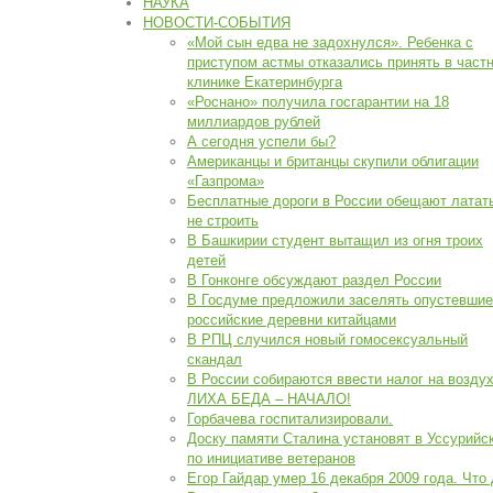
НАУКА
НОВОСТИ-СОБЫТИЯ
«Мой сын едва не задохнулся». Ребенка с
приступом астмы отказались принять в част
клинике Екатеринбурга
«Роснано» получила госгарантии на 18
миллиардов рублей
А сегодня успели бы?
Американцы и британцы скупили облигации
«Газпрома»
Бесплатные дороги в России обещают латать
не строить
В Башкирии студент вытащил из огня троих
детей
В Гонконге обсуждают раздел России
В Госдуме предложили заселять опустевшие
российские деревни китайцами
В РПЦ случился новый гомосексуальный
скандал
В России собираются ввести налог на воздух
ЛИХА БЕДА – НАЧАЛО!
Горбачева госпитализировали.
Доску памяти Сталина установят в Уссурийс
по инициативе ветеранов
Егор Гайдар умер 16 декабря 2009 года. Что