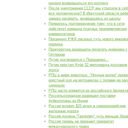
начали возвращаться его коллеги
После уничтожения СССР мы утратили в себ
все человеческое? В Иркутской области реб
замерз насмерть, возвращаясь из школы
Появилось подтверждение тому, что в сети
действует команда платных прокремлевских
комментаторов
Президент РЖД раскрыл суть нового мирово
порядка
Прокуратура разрешила печатать дневники с
Гитлером
Путин договорился с Порошенко...
Путин простил Кубе 32 миллиарда долларов
долга
РПЦ в мире животных: "Ночные волки" пров
крестный ход на мотоциклах с попами на за
сиденьях
РПЦ нагло кормится из российского бюджета
Россельхознадзор разрешил поставки
буйволятины из Индии
Россия вложит $25 млрд в северокорейские
железные дороги
Россия должна "Газпрому" чуть меньше Укр
Россия теперь не признает приоритет
международного права