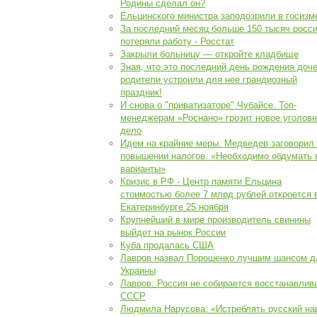
Родины сделал он?
Ельцинского министра заподозрили в госизм
За последний месяц больше 150 тысяч росс
потеряли работу - Росстат
Закрыли больницу — откройте кладбище
Зная, что это последний день рождения доче
родители устроили для нее грандиозный
праздник!
И снова о "приватизаторе" Чубайсе. Топ-
менеджерам «Роснано» грозит новое уголов
дело
Идем на крайние меры. Медведев заговорил
повышении налогов. «Необходимо обдумать 
варианты»
Кризис в РФ - Центр памяти Ельцина
стоимостью более 7 млрд рублей откроется 
Екатеринбурге 25 ноября
Крупнейший в мире производитель свинины
выйдет на рынок России
Куба продалась США
Лавров назвал Порошенко лучшим шансом д
Украины
Лавров: Россия не собирается восстанавлив
СССР
Людмила Нарусова: «Истреблять русский на