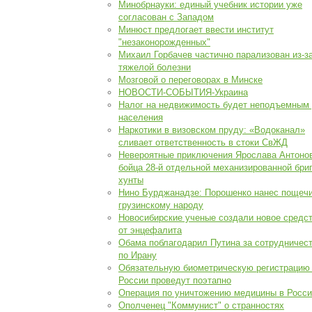
Минобрнауки: единый учебник истории уже
согласован с Западом
Минюст предлогает ввести институт
"незаконорожденных"
Михаил Горбачев частично парализован из-з
тяжелой болезни
Мозговой о переговорах в Минске
НОВОСТИ-СОБЫТИЯ-Украина
Налог на недвижимость будет неподъемным
населения
Наркотики в визовском пруду: «Водоканал»
сливает ответственность в стоки СвЖД
Невероятные приключения Ярослава Антонов
бойца 28-й отдельной механизированной бри
хунты
Нино Бурджанадзе: Порошенко нанес пощеч
грузинскому народу
Новосибирские ученые создали новое средс
от энцефалита
Обама поблагодарил Путина за сотрудничес
по Ирану
Обязательную биометрическую регистрацию
России проведут поэтапно
Операция по уничтожению медицины в Росси
Ополченец "Коммунист" о странностях