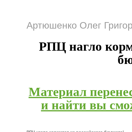
Артюшенко Олег Григо
РПЦ нагло корм
бю
Материал перенес
и найти вы смож