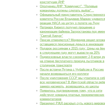
конституции ДНР
Ополченец ДНР "Коммунист": "Полевые
командиры должны сделать выбор"...
Официальный представитель Следственного
комитета России Владимир Маркин удивилс
реакции НАСА на шутку о полете на Луну
Патриарх Кирилл получил прошение о
канонизации байкера Залдостанова под име
"Святой Хирург"
Пенсии отменяются? Медведев решил вложи
оставшиеся пенсионные деньги в инновации
Подарок россиянам к 2015 году: Цены на бен
в следующем году могут вырасти на 20%
Подмосковные власти сэкономят 2,8 млрд ру
на отмене бесплатного проезда льготников в
столичном транспорте
После встречи Путина с Чубайсом в Россию
начали возвращаться его коллеги
После уничтожения СССР мы утратили в себ
все человеческое? В Иркутской области реб
замерз насмерть, возвращаясь из школы
Появилось подтверждение тому, что в сети
действует команда платных прокремлевских
комментаторов
Президент РЖД раскрыл суть нового мирово