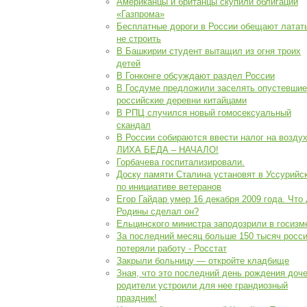
Американцы и британцы скупили облигации
«Газпрома»
Бесплатные дороги в России обещают латать
не строить
В Башкирии студент вытащил из огня троих
детей
В Гонконге обсуждают раздел России
В Госдуме предложили заселять опустевшие
российские деревни китайцами
В РПЦ случился новый гомосексуальный
скандал
В России собираются ввести налог на воздух
ЛИХА БЕДА – НАЧАЛО!
Горбачева госпитализировали.
Доску памяти Сталина установят в Уссурийс
по инициативе ветеранов
Егор Гайдар умер 16 декабря 2009 года. Что
Родины сделал он?
Ельцинского министра заподозрили в госизм
За последний месяц больше 150 тысяч росс
потеряли работу - Росстат
Закрыли больницу — откройте кладбище
Зная, что это последний день рождения доче
родители устроили для нее грандиозный
праздник!