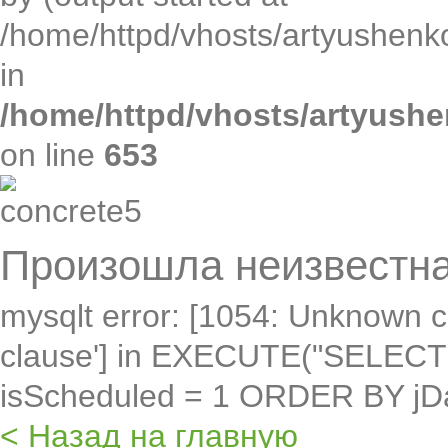
/home/httpd/vhosts/artyushenko
in
/home/httpd/vhosts/artyushe
on line
653
Произошла неизвестна
mysqlt error: [1054: Unknown c
clause'] in EXECUTE("SELEC
isScheduled = 1 ORDER BY jD
< Назад на главную