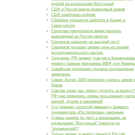
рублей на космодроме Восточный
США и Россия ввели безвизовый режим
США озабочены рублем.
Сбербанк отказался работать в Крыму и
Севастополе
Сенаторы предложили амнистировать
вывезенный из России капитал
Сердюков назначен на высокий пост!
Сердюков подарил церкви одно из зданий
исследовательского центра.
Силуанов: РФ примет участие в финансиров
первого транша программы МВФ для Украин
Сирийская оппозиция сделала сенсационное
заявление
Сирия: Более 1000 боевиков сдались армии 
Дараа
Совсем скоро нас обяжут платить за взздух?
РФ уже появились нормы пользования унита
ванной, душом и раковиной!
Суд признал «золотой парашют» бывшего
гендиректора «Ростелекома» законным
Сумма ущерба по делу о махинациях на
космодроме "Восточный" доросла до
"космической"!
Только бизнес и ничего личного! Россия,