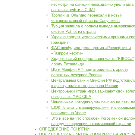
несмотря на санкции неожиданно увеличила
поставки нефти в США!
Тролли из Ольгино переехали в новый
четырехэтажный офис на Савушкина
Турция заявила о полном выводе американс
систем Patriot из страны
Украина торгует человеческими органами св
граждан?
ФАС возбудила дела против «Роснефти» и
«Газпром нефти»
Ходорковский передал свою часть "ЮКОСа"
лорду Ротшильду
ЦБ и Минфин РФ подготовились к аресту
валютных резервов России
Центральный банк и Минфин РФ подготовил
к аресту валютных резервов России
Центробанки стран мира забирают свои золо
резервы из ФРС США
Чиновникам «отодвинули» пенсию на пять л
ШОК.Плакат с марширующими гитлеровцами
появился на Урале
Это и всё на что способен Рогозин - он доло
народу о коррупции в космической отрасли
ОПРЕДЕЛЕНИЕ ПОНЯТИЙ
ПОЛИТИЧЕСКАЯ ПАРТИЯ КОММУНИСТЫ РОССИ