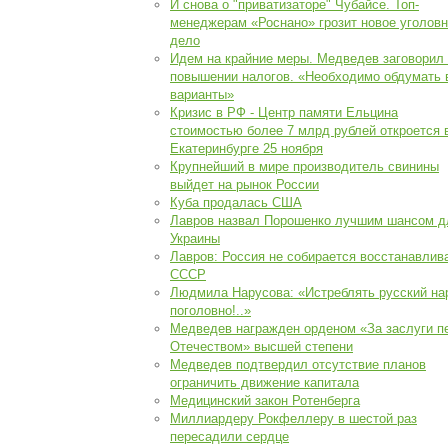
И снова о "приватизаторе" Чубайсе. Топ-
менеджерам «Роснано» грозит новое уголов
дело
Идем на крайние меры. Медведев заговорил
повышении налогов. «Необходимо обдумать 
варианты»
Кризис в РФ - Центр памяти Ельцина
стоимостью более 7 млрд рублей откроется 
Екатеринбурге 25 ноября
Крупнейший в мире производитель свинины
выйдет на рынок России
Куба продалась США
Лавров назвал Порошенко лучшим шансом д
Украины
Лавров: Россия не собирается восстанавлив
СССР
Людмила Нарусова: «Истреблять русский на
поголовно!..»
Медведев награжден орденом «За заслуги п
Отечеством» высшей степени
Медведев подтвердил отсутствие планов
ограничить движение капитала
Медицинский закон Ротенберга
Миллиардеру Рокфеллеру в шестой раз
пересадили сердце