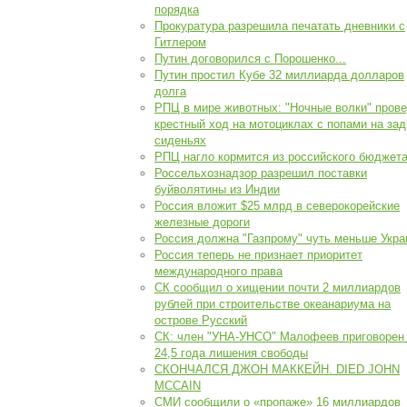
порядка
Прокуратура разрешила печатать дневники с
Гитлером
Путин договорился с Порошенко...
Путин простил Кубе 32 миллиарда долларов
долга
РПЦ в мире животных: "Ночные волки" пров
крестный ход на мотоциклах с попами на за
сиденьях
РПЦ нагло кормится из российского бюджета
Россельхознадзор разрешил поставки
буйволятины из Индии
Россия вложит $25 млрд в северокорейские
железные дороги
Россия должна "Газпрому" чуть меньше Укр
Россия теперь не признает приоритет
международного права
СК сообщил о хищении почти 2 миллиардов
рублей при строительстве океанариума на
острове Русский
СК: член "УНА-УНСО" Малофеев приговорен
24,5 года лишения свободы
СКОНЧАЛСЯ ДЖОН МАККЕЙН. DIED JOHN
MCCAIN
СМИ сообщили о «пропаже» 16 миллиардов