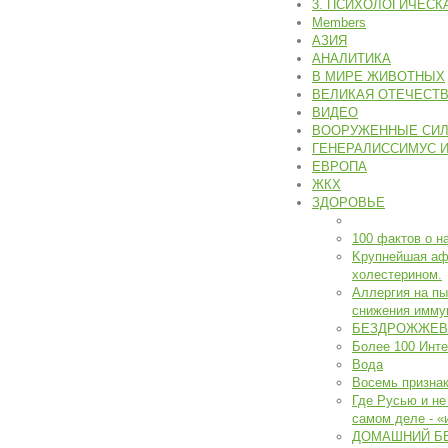
3. ПСИХОЛОГИЧЕСК
Members
АЗИЯ
АНАЛИТИКА
В МИРЕ ЖИВОТНЫХ
ВЕЛИКАЯ ОТЕЧЕСТВЕ
ВИДЕО
ВООРУЖЕННЫЕ СИЛЫ
ГЕНЕРАЛИССИМУС И.
ЕВРОПА
ЖКХ
ЗДОРОВЬЕ
100 фактов о н
Kрупнейшая аф
холестерином.
Аллергия на пы
снижения имму
БЕЗДРОЖЖЕВО
Более 100 Инте
Вода
Восемь признак
Где Русью и не
самом деле - «
ДОМАШНИЙ Б