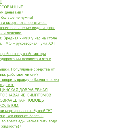
!
ССОВАННЫЕ
ем деньгами?
 больше не нужны!
а и смерть от энергетиков.
ление воспаление седалищного
ы и лечение.
т. Вредная химия у нас на столе
т. ГМО – рукотворная чума XXI
я ребенок в утробе матери
подорожании лекарств и что с
ышки. Популярные средства от
ппа: работают ли они?
говорить правду о биологических
х детях.
ЦИНСКАЯ ДОВРАЧЕБНАЯ
СПОЗНАВАНИЕ СИМПТОМОВ
ДОВРАЧЕБНАЯ ПОМОЩЬ
СУЛЬТОМ.
ки маркированные буквой "E"
на, как опасная болезнь
 во время еды нельзя пить воду
 жидкость)?