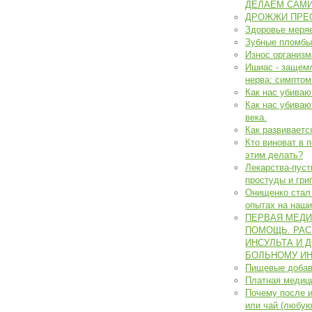
ДЕЛАЕМ САМИ
ДРОЖЖИ ПРЕ
Здоровье меря
Зубные пломбы
Износ организм
Ишиас - защем
нерва: симптом
Как нас убиваю
Как нас убиваю
века.
Как развиваетс
Кто виноват в 
этим делать?
Лекарства-пуст
простуды и гри
Онищенко стал 
опытах на наши
ПЕРВАЯ МЕДИ
ПОМОЩЬ. РА
ИНСУЛЬТА И 
БОЛЬНОМУ ИН
Пищевые добав
Платная медици
Почему после и
или чай (любую