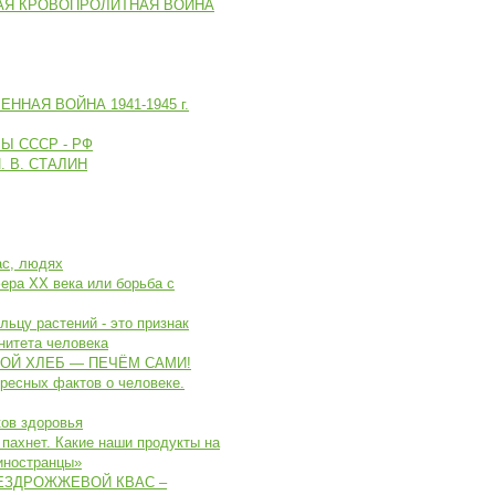
АЯ КРОВОПРОЛИТНАЯ ВОЙНА
ННАЯ ВОЙНА 1941-1945 г.
 СССР - РФ
 В. СТАЛИН
ас, людях
ера XX века или борьба с
льцу растений - это признак
нитета человека
Й ХЛЕБ — ПЕЧЁМ САМИ!
ресных фактов о человеке.
ов здоровья
 пахнет. Какие наши продукты на
иностранцы»
ЕЗДРОЖЖЕВОЙ КВАС –