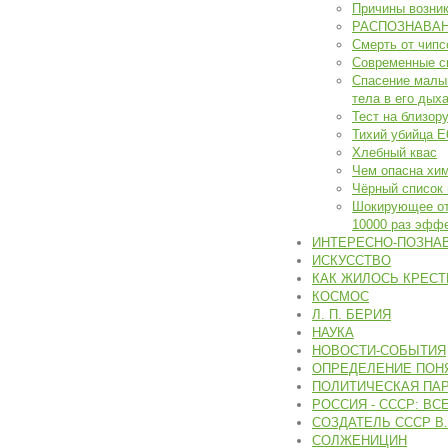
Причины возник
РАСПОЗНАВАН
Смерть от чипс
Современные с
Спасение малы
тела в его дых
Тест на близор
Тихий убийца Е
Хлебный квас
Чем опасна хим
Чёрный список
Шокирующее отк
10000 раз эффе
ИНТЕРЕСНО-ПОЗНА
ИСКУССТВО
КАК ЖИЛОСЬ КРЕСТ
КОСМОС
Л. П. БЕРИЯ
НАУКА
НОВОСТИ-СОБЫТИЯ
ОПРЕДЕЛЕНИЕ ПОН
ПОЛИТИЧЕСКАЯ ПА
РОССИЯ - СССР: ВС
СОЗДАТЕЛЬ СССР В.
СОЛЖЕНИЦИН