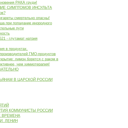
новения РАКА груди!
ИЕ СИМПТОМОВ ИНСУЛЬТА
ов?
игареты смертельно опасны!
ша при попадание инородного
ательные пути
укость
621 - глутамат натрия
ия в продуктах.
 производителей ГМО-продуктов
рытие: лимон борется с раком в
ктивнее, чем химиотерапия!
ВАТЕЛЬНО
ЬЯНАМ В ЦАРСКОЙ РОССИИ
ЯТИЙ
РТИЯ КОММУНИСТЫ РОССИИ
Е ВРЕМЕНА
И. ЛЕНИН