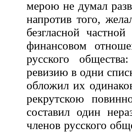
мерою не думал разви
напротив того, жел
безгласной частной
финансовом отноше
русского общества
ревизию в одни списк
обложил их одинак
рекрутскою повинн
составил один нера
членов русского обще